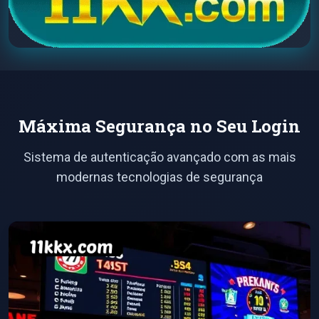
Máxima Segurança no Seu Login
Sistema de autenticação avançado com as mais
modernas tecnologias de segurança