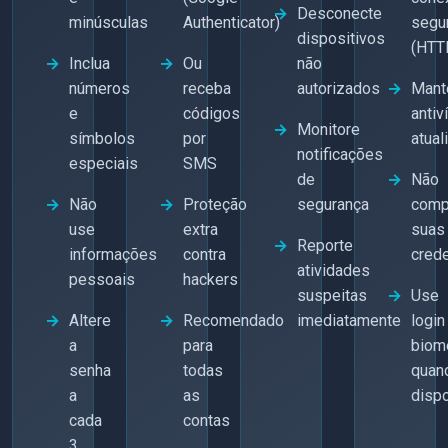
Desconecte
minúsculas
Authenticator)
segu
dispositivos
(HTT
Inclua
Ou
não
números
receba
autorizados
Mant
e
códigos
antiv
Monitore
símbolos
por
atual
notificações
especiais
SMS
de
Não
Não
Proteção
segurança
comp
use
extra
suas
Reporte
informações
contra
crede
atividades
pessoais
hackers
suspeitas
Use
Altere
Recomendado
imediatamente
login
a
para
biom
senha
todas
quan
a
as
dispo
cada
contas
3