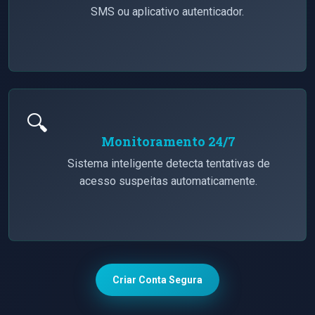
SMS ou aplicativo autenticador.
🔍
Monitoramento 24/7
Sistema inteligente detecta tentativas de
acesso suspeitas automaticamente.
Criar Conta Segura