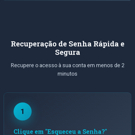
Recuperação de Senha Rápida e
Segura
Recupere o acesso à sua conta em menos de 2
minutos
1
Clique em "Esqueceu a Senha?"