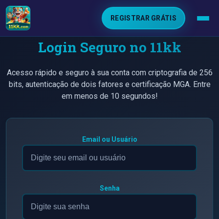
REGISTRAR GRÁTIS
Login Seguro no 11kk
Acesso rápido e seguro à sua conta com criptografia de 256
bits, autenticação de dois fatores e certificação MGA. Entre
em menos de 10 segundos!
Email ou Usuário
Senha