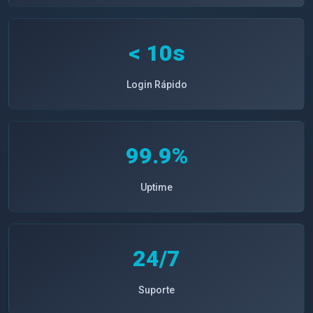
< 10s
Login Rápido
99.9%
Uptime
24/7
Suporte