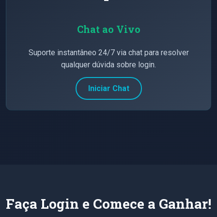
Chat ao Vivo
Suporte instantâneo 24/7 via chat para resolver
qualquer dúvida sobre login.
Iniciar Chat
Faça Login e Comece a Ganhar!