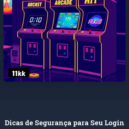
Dicas de Segurança para Seu Login