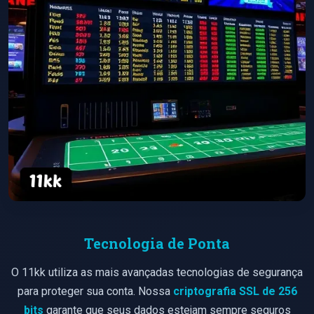
Tecnologia de Ponta
O 11kk utiliza as mais avançadas tecnologias de segurança
para proteger sua conta. Nossa
criptografia SSL de 256
bits
garante que seus dados estejam sempre seguros