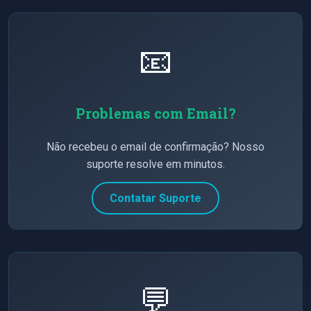
📧
Problemas com Email?
Não recebeu o email de confirmação? Nosso
suporte resolve em minutos.
Contatar Suporte
💬