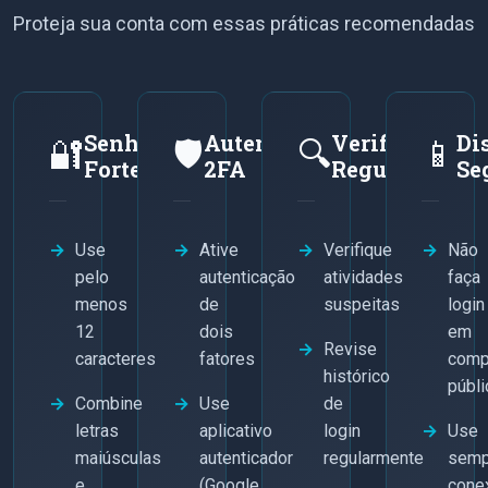
Proteja sua conta com essas práticas recomendadas
Senha
Autenticação
Verificação
Di
🔐
🛡️
🔍
📱
Forte
2FA
Regular
Se
Use
Ative
Verifique
Não
pelo
autenticação
atividades
faça
menos
de
suspeitas
login
12
dois
em
Revise
caracteres
fatores
comp
histórico
públ
Combine
Use
de
letras
aplicativo
login
Use
maiúsculas
autenticador
regularmente
semp
e
(Google
cone