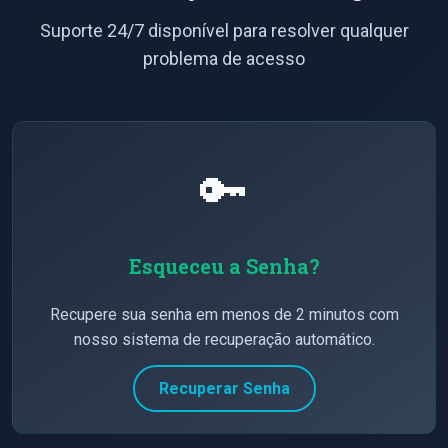
Suporte 24/7 disponível para resolver qualquer
problema de acesso
🔑
Esqueceu a Senha?
Recupere sua senha em menos de 2 minutos com
nosso sistema de recuperação automático.
Recuperar Senha