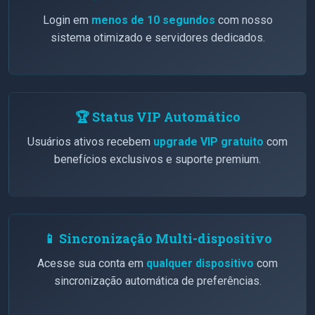
Login em
menos de 10 segundos
com nosso
sistema otimizado e servidores dedicados.
🏆 Status VIP Automático
Usuários ativos recebem
upgrade VIP gratuito
com
benefícios exclusivos e suporte premium.
📱 Sincronização Multi-dispositivo
Acesse sua conta em
qualquer dispositivo
com
sincronização automática de preferências.